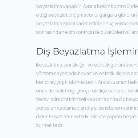
beyazlatma yapabilir. Ayrıca hekim kontrolünd
ettiği beyazlatıcı diş macunu, gargara gibi ürü
beyazlatma işlemi kadar etkili sonuç vermemek
sonrasında hekim kontrolü ile bu ürünleri kullan
Diş Beyazlatma İşlemini
Beyazlatma, parlaklığını ve estetik görüntüsün
yöntem sayesinde beyaz ve estetik dişlere sahip
her birey yaptırabilmektedir. Ancak uzman heki
önce de belirtildiği gibi çürük dişe sahip ve far
tedavi sürecini bitirmeli ve sonrasında diş beyaz
porselen kaplama olan dişlerde istenen verimi 
dişler beyazlatılmaktadır. Klinikte yapılan beyaz
sürmektedir.