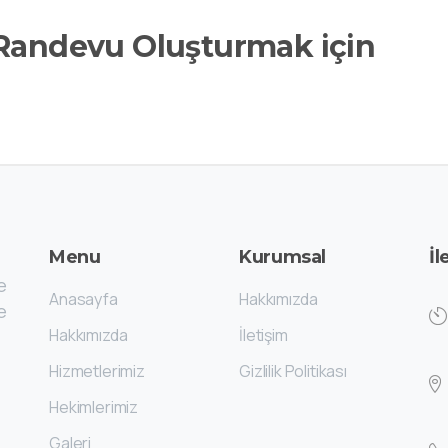
Randevu Oluşturmak için
Menu
Kurumsal
İl
e
Anasayfa
Hakkımızda
e
Hakkımızda
İletişim
Hizmetlerimiz
Gizlilik Politikası
Hekimlerimiz
Galeri