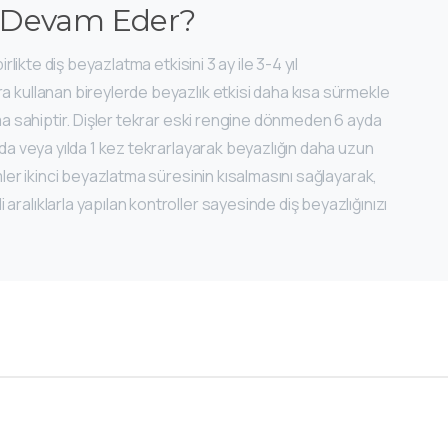
r Devam Eder?
rlikte diş beyazlatma etkisini 3 ay ile 3-4 yıl
a kullanan bireylerde beyazlık etkisi daha kısa sürmekle
ıma sahiptir. Dişler tekrar eski rengine dönmeden 6 ayda
yda veya yılda 1 kez tekrarlayarak beyazlığın daha uzun
mler ikinci beyazlatma süresinin kısalmasını sağlayarak,
ralıklarla yapılan kontroller sayesinde diş beyazlığınızı