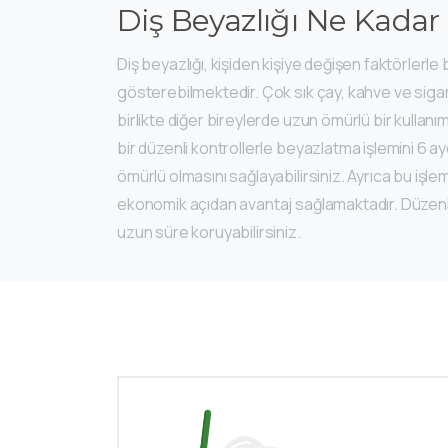
Diş Beyazlığı Ne Kada
Diş beyazlığı, kişiden kişiye değişen faktörlerle bi
gösterebilmektedir. Çok sık çay, kahve ve sigar
birlikte diğer bireylerde uzun ömürlü bir kullan
bir düzenli kontrollerle beyazlatma işlemini 6 a
ömürlü olmasını sağlayabilirsiniz. Ayrıca bu işle
ekonomik açıdan avantaj sağlamaktadır. Düzenli a
uzun süre koruyabilirsiniz.