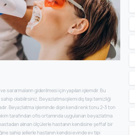
e sararmaların giderilmesi için yapılan işlemdir. Bu
hip olabilirsiniz. Beyazlatma işlemi diş taşı temizliği
adır. Beyazlatma işleminde dişin kendi renk tonu 2-3 ton
hekim tarafından ofis ortamında uygulanan beyazlatma
hastadan alınan ölçülerle hastanın kendisine şeffaf bir
ine sahip jellerle hastanın kendisi evinde ev tipi