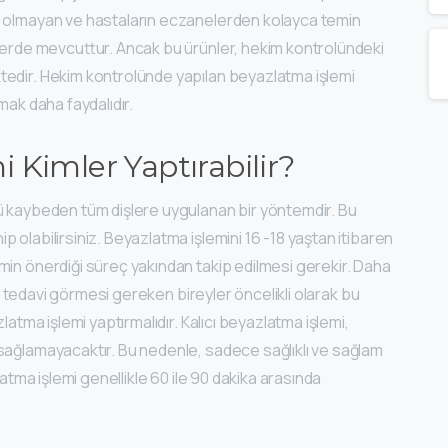
e olmayan ve hastaların eczanelerden kolayca temin
nlerde mevcuttur. Ancak bu ürünler, hekim kontrolündeki
tedir. Hekim kontrolünde yapılan beyazlatma işlemi
mak daha faydalıdır.
 Kimler Yaptırabilir?
ü kaybeden tüm dişlere uygulanan bir yöntemdir. Bu
 olabilirsiniz. Beyazlatma işlemini 16 -18 yaştan itibaren
min önerdiği süreç yakından takip edilmesi gerekir. Daha
klı tedavi görmesi gereken bireyler öncelikli olarak bu
latma işlemi yaptırmalıdır. Kalıcı beyazlatma işlemi,
sağlamayacaktır. Bu nedenle, sadece sağlıklı ve sağlam
latma işlemi genellikle 60 ile 90 dakika arasında