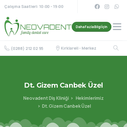
Çalışma Saatleri: 10:00 - 19:00
Daha Fazla Bilgi İçin
Kırklareli - Merkez
(0288) 212 02 95
Dt.
Gizem
Canbek
Üzel
Neovadent Diş Kliniği
Hekimlerimiz
Dt. Gizem Canbek Üzel