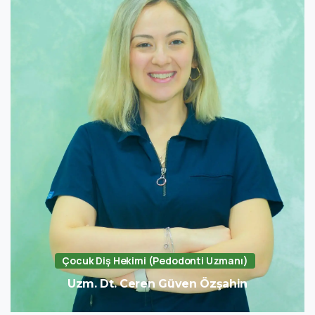
Çocuk Diş Hekimi (Pedodonti Uzmanı)
Uzm. Dt. Ceren Güven Özşahin