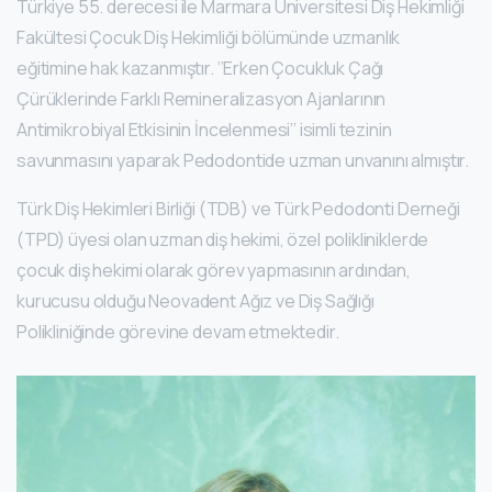
Türkiye 55. derecesi ile Marmara Üniversitesi Diş Hekimliği
Fakültesi Çocuk Diş Hekimliği bölümünde uzmanlık
eğitimine hak kazanmıştır. ‘’Erken Çocukluk Çağı
Çürüklerinde Farklı Remineralizasyon Ajanlarının
Antimikrobiyal Etkisinin İncelenmesi’’ isimli tezinin
savunmasını yaparak Pedodontide uzman unvanını almıştır.
Türk Diş Hekimleri Birliği (TDB) ve Türk Pedodonti Derneği
(TPD) üyesi olan uzman diş hekimi, özel polikliniklerde
çocuk diş hekimi olarak görev yapmasının ardından,
kurucusu olduğu Neovadent Ağız ve Diş Sağlığı
Polikliniğinde görevine devam etmektedir.