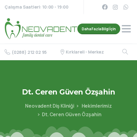
Çalışma Saatleri: 10:00 - 19:00
Daha Fazla Bilgi İçin
Kırklareli - Merkez
(0288) 212 02 95
Dt.
Ceren
Güven
Özşahin
Neovadent Diş Kliniği
Hekimlerimiz
Dt. Ceren Güven Özşahin