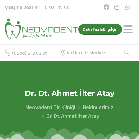
Çalışma Saatleri: 10:00 - 19:00
Daha Fazla Bilgi İçin
Kırklareli - Merkez
(0288) 212 02 95
Dr.
Dt.
Ahmet
İlter
Atay
Neovadent Diş Kliniği
Hekimlerimiz
Dr. Dt. Ahmet İlter Atay